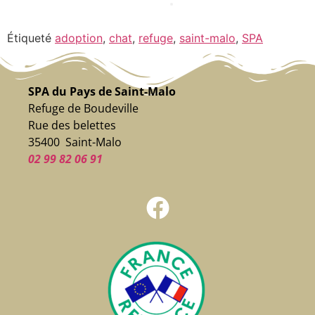
Étiqueté
adoption
,
chat
,
refuge
,
saint-malo
,
SPA
SPA du Pays de Saint-Malo
Refuge de Boudeville
Rue des belettes
35400 Saint-Malo
02 99 82 06 91