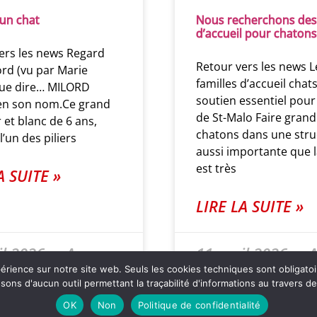
 un chat
Nous recherchons des 
d’accueil pour chatons
ers les news Regard
Retour vers les news L
rd (vu par Marie
familles d’accueil chats
Que dire… MILORD
soutien essentiel pour
ien son nom.Ce grand
de St-Malo Faire grand
 et blanc de 6 ans,
chatons dans une stru
 l’un des piliers
aussi importante que l
est très
A SUITE »
LIRE LA SUITE »
il 2026
Aucun
11 avril 2026
A
ntaire
commentaire
xpérience sur notre site web. Seuls les cookies techniques sont obligat
ns d'aucun outil permettant la traçabilité d'informations au travers de c
OK
Non
Politique de confidentialité