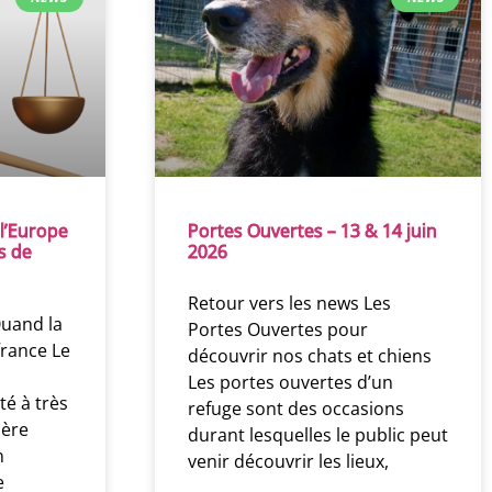
l’Europe
Portes Ouvertes – 13 & 14 juin
s de
2026
Retour vers les news Les
Quand la
Portes Ouvertes pour
france Le
découvrir nos chats et chiens
s
Les portes ouvertes d’un
é à très
refuge sont des occasions
ière
durant lesquelles le public peut
n
venir découvrir les lieux,
e