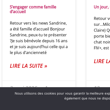
S’engager comme famille
Un jour,
d’accueil
Retour v
Retour vers les news Sandrine,
sur…Milo
a été famille d’accueil Bonjour
Claire) 
Sandrine, peux-tu te présenter
porte b
?Je suis bénévole depuis 16 ans
chat noir
et je suis aujourd’hui celle qui a
FIV+, est
le plus d’ancienneté
LIRE L
LIRE LA SUITE »
3 mai 2026
Aucun
12 avr
commentaire
comme
Nous utilisons des cookies pour vous garantir la meilleure e
également que nous ne disposo