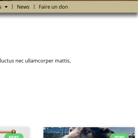
s
News
Faire un don
, luctus nec ullamcorper mattis,
NEWS
NEWS