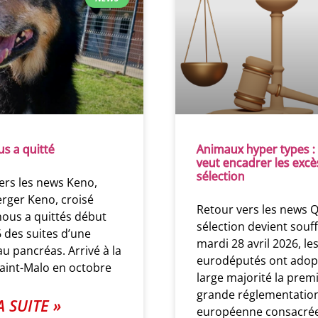
s a quitté
Animaux hyper types : 
veut encadrer les excè
sélection
ers les news Keno,
erger Keno, croisé
Retour vers les news 
nous a quittés début
sélection devient souf
 des suites d’une
mardi 28 avril 2026, le
u pancréas. Arrivé à la
eurodéputés ont adopt
aint-Malo en octobre
large majorité la prem
grande réglementatio
A SUITE »
européenne consacré