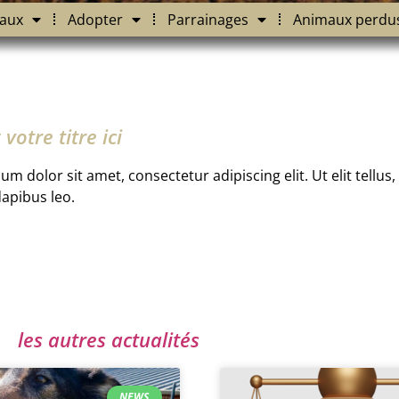
aux
Adopter
Parrainages
Animaux perdu
votre titre ici
m dolor sit amet, consectetur adipiscing elit. Ut elit tellus
dapibus leo.
les autres actualités
NEWS