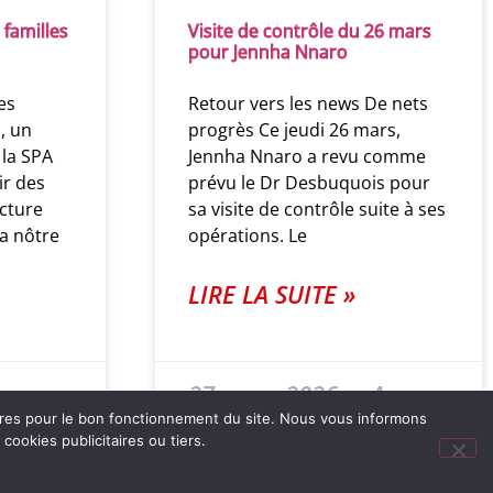
familles
Visite de contrôle du 26 mars
pour Jennha Nnaro
es
Retour vers les news De nets
, un
progrès Ce jeudi 26 mars,
 la SPA
Jennha Nnaro a revu comme
ir des
prévu le Dr Desbuquois pour
cture
sa visite de contrôle suite à ses
a nôtre
opérations. Le
LIRE LA SUITE »
ucun
27 mars 2026
Aucun
commentaire
oires pour le bon fonctionnement du site. Nous vous informons
ookies publicitaires ou tiers.