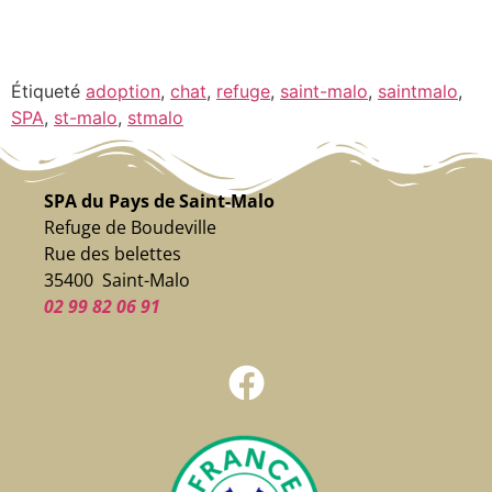
Étiqueté
adoption
,
chat
,
refuge
,
saint-malo
,
saintmalo
,
SPA
,
st-malo
,
stmalo
SPA du Pays de Saint-Malo
Refuge de Boudeville
Rue des belettes
35400 Saint-Malo
02 99 82 06 91