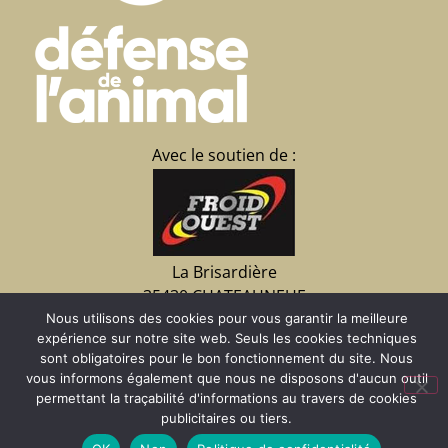
Avec le soutien de :
La Brisardière
35430 CHATEAUNEUF
d’Ille et Vilaine
Nous utilisons des cookies pour vous garantir la meilleure
expérience sur notre site web. Seuls les cookies techniques
02 23 15 07 09
sont obligatoires pour le bon fonctionnement du site. Nous
vous informons également que nous ne disposons d'aucun outil
permettant la traçabilité d'informations au travers de cookies
Faire un don
publicitaires ou tiers.