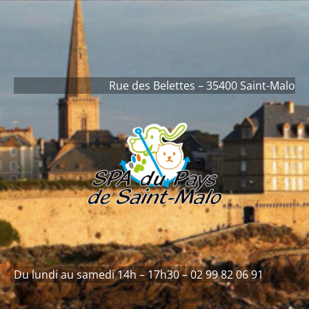
contenu
principal
Rue des Belettes – 35400 Saint-Malo
Du lundi au samedi 14h – 17h30 – 02 99 82 06 91