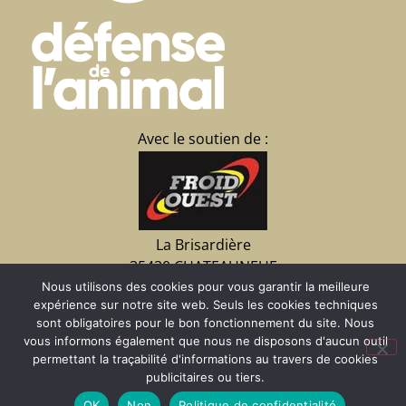
Avec le soutien de :
La Brisardière
35430 CHATEAUNEUF
d’Ille et Vilaine
Nous utilisons des cookies pour vous garantir la meilleure
expérience sur notre site web. Seuls les cookies techniques
02 23 15 07 09
sont obligatoires pour le bon fonctionnement du site. Nous
vous informons également que nous ne disposons d'aucun outil
permettant la traçabilité d'informations au travers de cookies
Faire un don
publicitaires ou tiers.
OK
Non
Politique de confidentialité