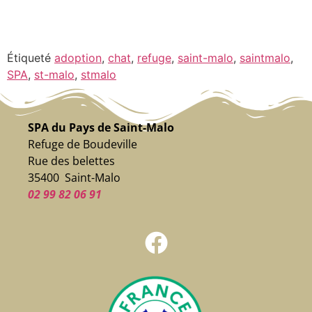
Étiqueté
adoption
,
chat
,
refuge
,
saint-malo
,
saintmalo
,
SPA
,
st-malo
,
stmalo
SPA du Pays de Saint-Malo
Refuge de Boudeville
Rue des belettes
35400 Saint-Malo
02 99 82 06 91