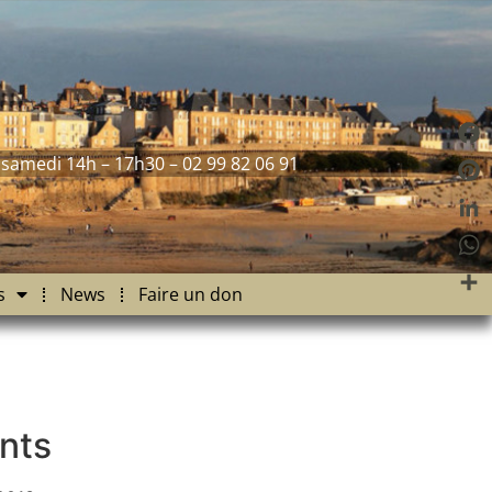
Fac
 samedi 14h – 17h30 – 02 99 82 06 91
Pint
Link
Wha
s
News
Faire un don
Part
nts