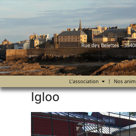
contenu
principal
Rue des Belettes – 3540
L’association
Nos anim
Igloo