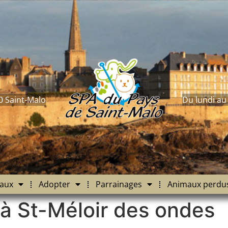
0 Saint-Malo
Du lundi au
aux
Adopter
Parrainages
Animaux perdu
 à St-Méloir des ondes