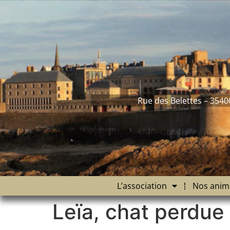
contenu
principal
Rue des Belettes – 3540
L’association
Nos anim
Leïa, chat perdue