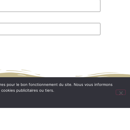
ec le soutien de :
oires pour le bon fonctionnement du site. Nous vous informons
ookies publicitaires ou tiers.
Faire un don
Mentions légales
La Brisardière
Plan du site
430 CHATEAUNEUF