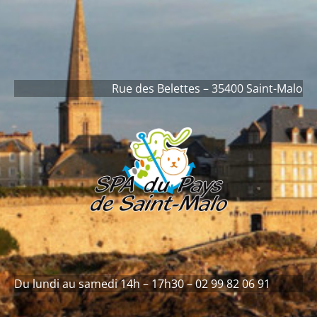
contenu
principal
Rue des Belettes – 35400 Saint-Malo
Du lundi au samedi 14h – 17h30 – 02 99 82 06 91