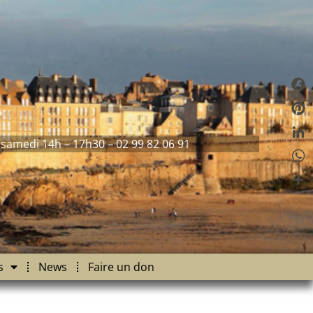
Fac
Pint
 samedi 14h – 17h30 – 02 99 82 06 91
Link
Wha
Part
s
News
Faire un don