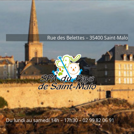
contenu
principal
Rue des Belettes – 35400 Saint-Malo
Du lundi au samedi 14h – 17h30 – 02 99 82 06 91