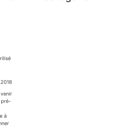
rilisé
9.2018
venir
 pré-
e à
nner