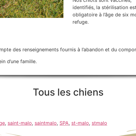
Nos chiots sont vaccinés,
identifiés, la stérilisation es
obligatoire à l’âge de six m
refuge.
ompte des renseignements fournis à l’abandon et du compor
in d’une famille.
Tous les chiens
ge
,
saint-malo
,
saintmalo
,
SPA
,
st-malo
,
stmalo