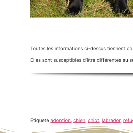
Toutes les informations ci-dessus tiennent c
Elles sont susceptibles d’être différentes au se
Étiqueté
adoption
,
chien
,
chiot
,
labrador
,
refu