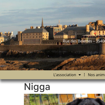
contenu
principal
Rue des Belettes – 3540
L’association
Nos anim
Nigga