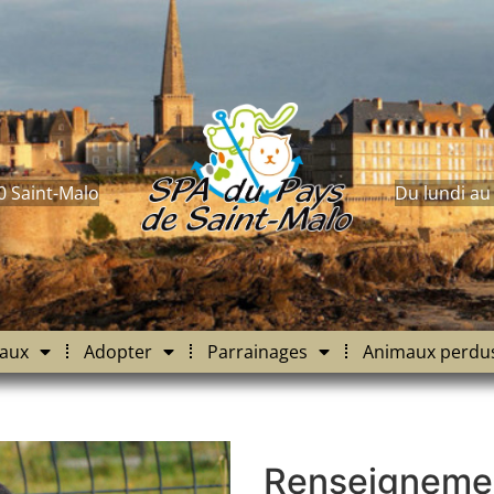
0 Saint-Malo
Du lundi au
aux
Adopter
Parrainages
Animaux perdu
Renseigneme