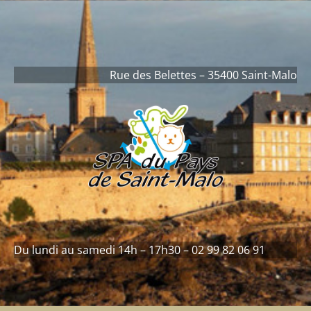
contenu
principal
Rue des Belettes – 35400 Saint-Malo
Du lundi au samedi 14h – 17h30 – 02 99 82 06 91