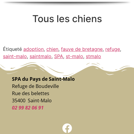
Tous les chiens
Étiqueté
adoption
,
chien
,
fauve de bretagne
,
refuge
,
saint-malo
,
saintmalo
,
SPA
,
st-malo
,
stmalo
SPA du Pays de Saint-Malo
Refuge de Boudeville
Rue des belettes
35400 Saint-Malo
02 99 82 06 91