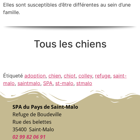
Elles sont susceptibles d’être différentes au sein d’une
famille.
Tous les chiens
Étiqueté
adoption
,
chien
,
chiot
,
colley
,
refuge
,
saint-
malo
,
saintmalo
,
SPA
,
st-malo
,
stmalo
SPA du Pays de Saint-Malo
Refuge de Boudeville
Rue des belettes
35400 Saint-Malo
02 99 82 06 91