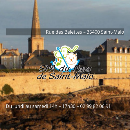
contenu
principal
Rue des Belettes – 35400 Saint-Malo
Du lundi au samedi 14h – 17h30 – 02 99 82 06 91