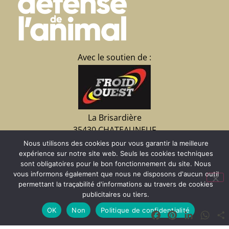
Avec le soutien de :
La Brisardière
35430 CHATEAUNEUF
d’Ille et Vilaine
Nous utilisons des cookies pour vous garantir la meilleure
02 23 15 07 09
expérience sur notre site web. Seuls les cookies techniques
sont obligatoires pour le bon fonctionnement du site. Nous
vous informons également que nous ne disposons d'aucun outil
permettant la traçabilité d'informations au travers de cookies
Faire un don
publicitaires ou tiers.
OK
Non
Politique de confidentialité
Facebook
Pinterest
LinkedIn
Wha