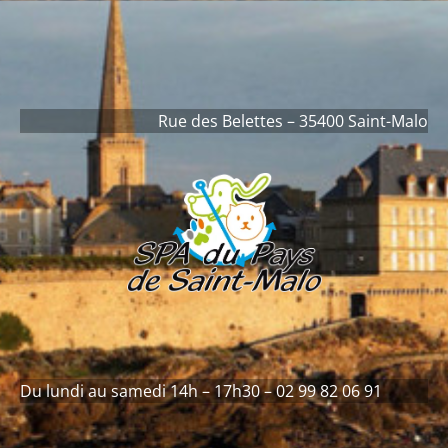
contenu
principal
Rue des Belettes – 35400 Saint-Malo
Du lundi au samedi 14h – 17h30 – 02 99 82 06 91