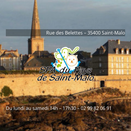
contenu
principal
Rue des Belettes – 35400 Saint-Malo
Du lundi au samedi 14h – 17h30 – 02 99 82 06 91