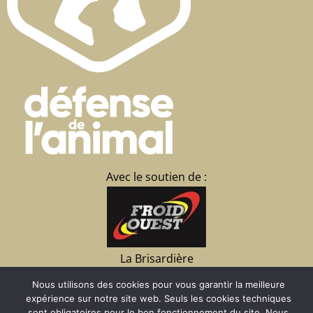
Avec le soutien de :
La Brisardière
35430 CHATEAUNEUF
Nous utilisons des cookies pour vous garantir la meilleure
d’Ille et Vilaine
expérience sur notre site web. Seuls les cookies techniques
02 23 15 07 09
sont obligatoires pour le bon fonctionnement du site. Nous