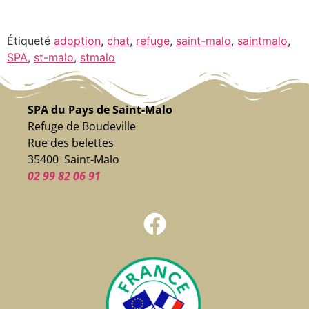
Étiqueté
adoption
,
chat
,
refuge
,
saint-malo
,
saintmalo
,
SPA
,
st-malo
,
stmalo
SPA du Pays de Saint-Malo
Refuge de Boudeville
Rue des belettes
35400 Saint-Malo
02 99 82 06 91